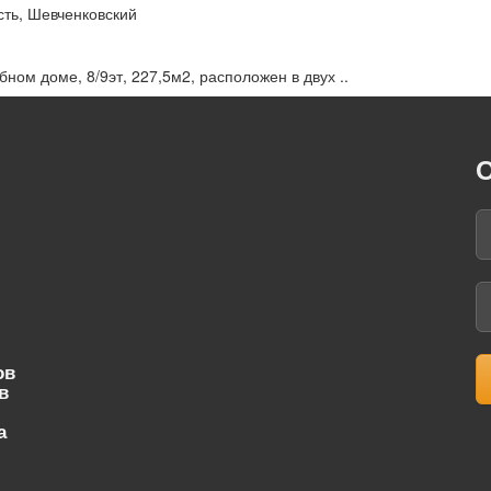
сть, Шевченковский
бном доме, 8/9эт, 227,5м2, расположен в двух ..
О
ов
в
а