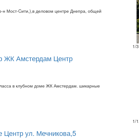
р-н Мост-Cити,),в деловом центре Днепра, общей
1
/
3
пр ЖК Амстердам Центр
 класса в клубном доме ЖК Амстердам. шикарные
1
/
1
 Центр ул. Мечникова,5