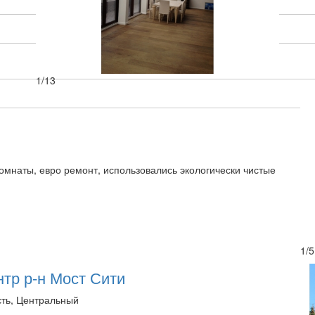
1
/
13
омнаты, евро ремонт, использовались экологически чистые
1
/
5
нтр р-н Мост Сити
сть, Центральный