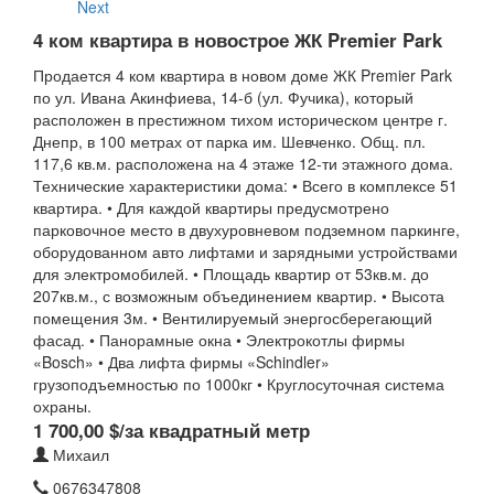
Next
4 ком квартира в новострое ЖК Premier Park
Продается 4 ком квартира в новом доме ЖК Premier Park
по ул. Ивана Акинфиева, 14-б (ул. Фучика), который
расположен в престижном тихом историческом центре г.
Днепр, в 100 метрах от парка им. Шевченко. Общ. пл.
117,6 кв.м. расположена на 4 этаже 12-ти этажного дома.
Технические характеристики дома: • Всего в комплексе 51
квартира. • Для каждой квартиры предусмотрено
парковочное место в двухуровневом подземном паркинге,
оборудованном авто лифтами и зарядными устройствами
для электромобилей. • Площадь квартир от 53кв.м. до
207кв.м., с возможным объединением квартир. • Высота
помещения 3м. • Вентилируемый энергосберегающий
фасад. • Панорамные окна • Электрокотлы фирмы
«Bosch» • Два лифта фирмы «Schindler»
грузоподъемностью по 1000кг • Круглосуточная система
охраны.
1 700,00 $/за квадратный метр
Михаил
0676347808